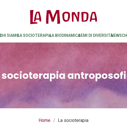
I
CHI SIAMO
LA SOCIOTERAPIA
LA BIODINAMICA
SEMI DI DIVERSITÀ
NEWS
CH
 socioterapia antroposof
Home
/
La socioterapia