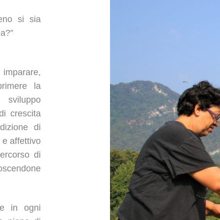
eno si sia
ea?”
imparare,
primere la
 sviluppo
di crescita
dizione di
 e affettivo
ercorso di
noscendone
ce in ogni