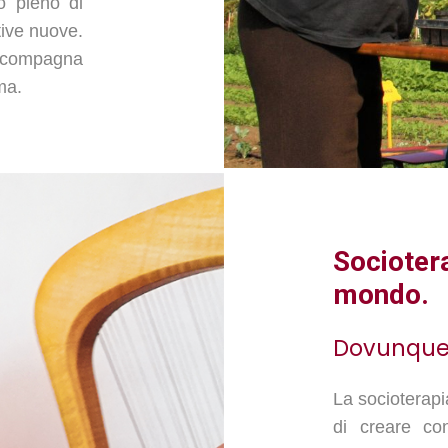
o pieno di
tive nuove.
accompagna
ma.
Socioter
mondo.
Dovunque 
La socioterapi
di creare co