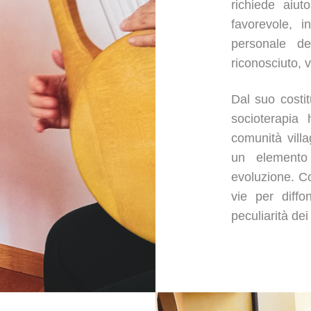
richiede aiut
favorevole, i
personale de
riconosciuto, v
Dal suo costit
socioterapia
comunità villa
un elemento 
evoluzione. Co
vie per diffo
peculiarità dei